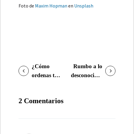
Foto de
Maxim Hopman
en
Unsplash
¿Cómo
Rumbo a lo
NAVEGACIÓN
ordenas tus
desconocido:
DE
libros?
Las mejores
ENTRADAS
Consejos
novelas
2 Comentarios
para una
road-trip
biblioteca
para un
organizada
viaje
inolvidable