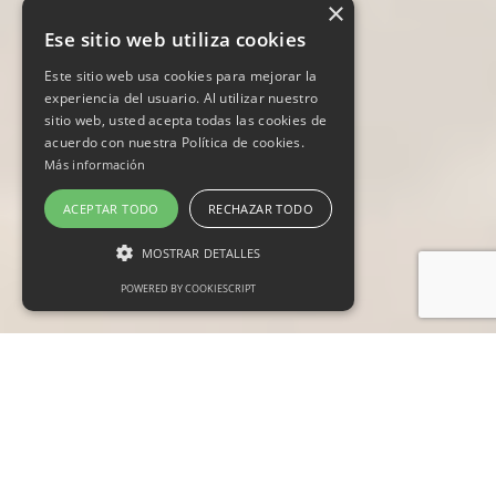
×
Ese sitio web utiliza cookies
Este sitio web usa cookies para mejorar la
experiencia del usuario. Al utilizar nuestro
sitio web, usted acepta todas las cookies de
acuerdo con nuestra Política de cookies.
Más información
ACEPTAR TODO
RECHAZAR TODO
MOSTRAR DETALLES
POWERED BY COOKIESCRIPT
Cookies estrictamente necesarias
Cookies de preferencias
Cookies de funcionalidad
Las cookies estrictamente necesarias permiten
la funcionalidad principal del sitio web, como
el inicio de sesión de usuario y la gestión de