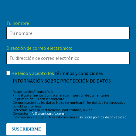
Tu nombre
Dirección de correo electrónico:
He leído y acepto los
términos y condiciones
INFORMACIÓN SOBRE PROTECCIÓN DE DATOS
Responsable: Arantxa Rufo
Fin del tratamiento: Controlar el spam, gestión de comentarios
Legitimación: Tu consentimiento
Comunicación de los datos: No se comunicarán los datos a terceros salvo
por obligación legal.
Derechos: Acceso, rectificación, portabilidad, olvido.
Contacto:
info@arantxarufo.com
.
Información adicional: Más información en
nuestra política de privacidad
.