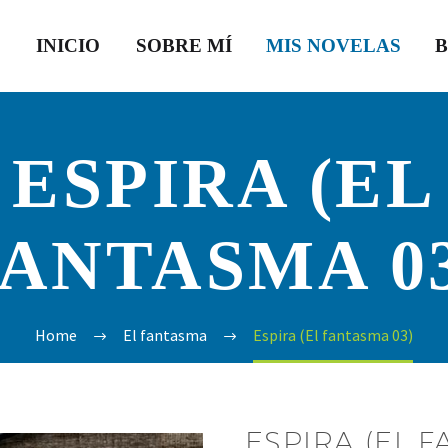
INICIO
SOBRE MÍ
MIS NOVELAS
ESPIRA (EL
ANTASMA 0
Home
El fantasma
Espira (El fantasma 03)
ESPIRA (EL 