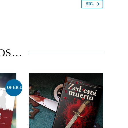
SIG.
MOS…
¡OFERTA!