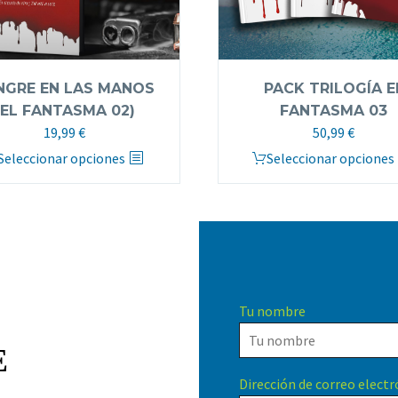
NGRE EN LAS MANOS
PACK TRILOGÍA E
(EL FANTASMA 02)
FANTASMA 03
El
El
19,99
€
50,99
€
precio
precio
Este
Este
Seleccionar opciones
Seleccionar opciones
original
actual
producto
producto
era:
es:
tiene
tiene
59,97 €.
50,99 €.
múltiples
múltiples
variantes.
variantes.
Las
Las
opciones
opciones
Tu nombre
se
se
pueden
pueden
E
elegir
elegir
en
en
Dirección de correo electr