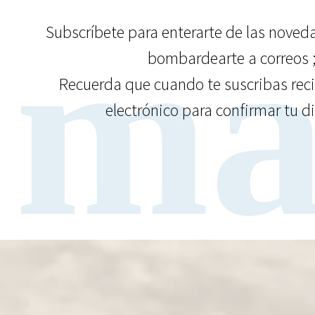
la
ma
página
Subscríbete para enterarte de las nove
de
bombardearte a correos ;
producto
Recuerda que cuando te suscribas reci
electrónico para confirmar tu di