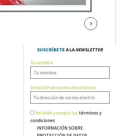
NAVEGACIÓN
Sig.
DE
SUSCRÍBETE
A LA
NEWSLETTER
ENTRADAS
Tu nombre
Dirección de correo electrónico:
He leído y acepto los
términos y
condiciones
INFORMACIÓN SOBRE
PROTECCIÓN DE DATOS