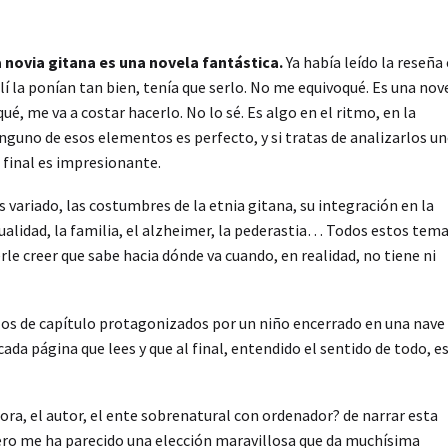
 novia gitana es una novela fantástica.
Ya había leído la reseña
allí la ponían tan bien, tenía que serlo. No me equivoqué. Es una nov
qué, me va a costar hacerlo. No lo sé. Es algo en el ritmo, en la
inguno de esos elementos es perfecto, y si tratas de analizarlos u
o final es impresionante.
s variado, las costumbres de la etnia gitana, su integración en la
alidad, la familia, el alzheimer, la pederastia… Todos estos tem
rle creer que sabe hacia dónde va cuando, en realidad, no tiene ni
zos de capítulo protagonizados por un niño encerrado en una nave
ada página que lees y que al final, entendido el sentido de todo, es
tora, el autor, el ente sobrenatural con ordenador? de narrar esta
pero me ha parecido una elección maravillosa que da muchísima