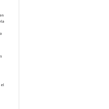
 en
ela
no
as
 el