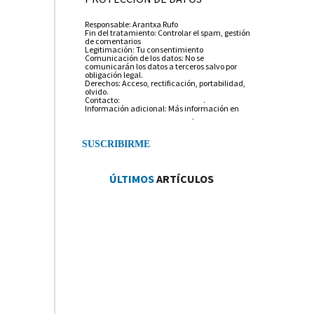
Responsable: Arantxa Rufo
Fin del tratamiento: Controlar el spam, gestión
de comentarios
Legitimación: Tu consentimiento
Comunicación de los datos: No se
comunicarán los datos a terceros salvo por
obligación legal.
Derechos: Acceso, rectificación, portabilidad,
olvido.
Contacto:
info@arantxarufo.com
.
Información adicional: Más información en
nuestra política de privacidad
.
ÚLTIMOS
ARTÍCULOS