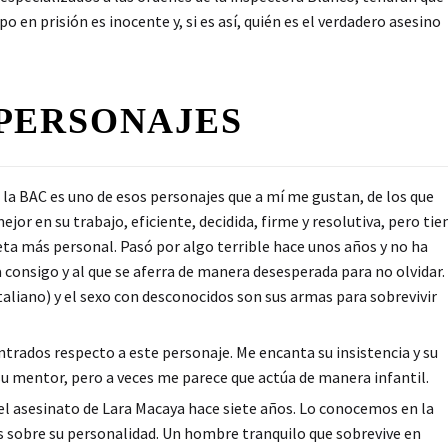
o en prisión es inocente y, si es así, quién es el verdadero asesino
PERSONAJES
 la BAC es uno de esos personajes que a mí me gustan, de los que
ejor en su trabajo, eficiente, decidida, firme y resolutiva, pero tie
eta más personal. Pasó por algo terrible hace unos años y no ha
 consigo y al que se aferra de manera desesperada para no olvidar.
italiano) y el sexo con desconocidos son sus armas para sobrevivir
rados respecto a este personaje. Me encanta su insistencia y su
a su mentor, pero a veces me parece que actúa de manera infantil.
el asesinato de Lara Macaya hace siete años. Lo conocemos en la
s sobre su personalidad. Un hombre tranquilo que sobrevive en