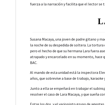
fuerza a la narración y facilita que el lector s
L
Susana Macaya, una joven de padre gitano y ma
la noche de su despedida de soltera. La tortura q
pero el hecho de que su hermana Lara fuera ase
atrapado y encarcelado en su momento, hace que 
BAC.
Al mando de esta unidad está la inspectora Ele
años, que sobrevive a base de trabajo, karaoke
Junto a ella se empeñará en trabajar el subins
resolver el caso de Lara Macaya, y que sueña co
Entre los dos, y el variopinto grupo de agentes