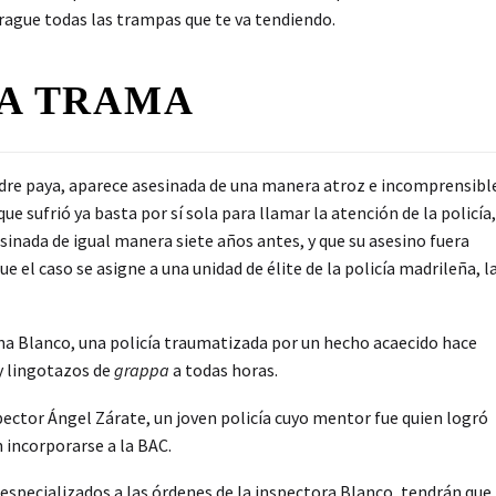
e trague todas las trampas que te va tendiendo.
A TRAMA
dre paya, aparece asesinada de una manera atroz e incomprensibl
ue sufrió ya basta por sí sola para llamar la atención de la policía,
sinada de igual manera siete años antes, y que su asesino fuera
el caso se asigne a una unidad de élite de la policía madrileña, l
na Blanco, una policía traumatizada por un hecho acaecido hace
 y lingotazos de
grappa
a todas horas.
pector Ángel Zárate, un joven policía cuyo mentor fue quien logró
n incorporarse a la BAC.
 especializados a las órdenes de la inspectora Blanco, tendrán que