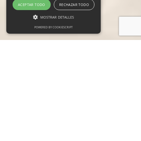
ACEPTAR TODO
RECHAZAR TODO
MOSTRAR DETALLES
POWERED BY COOKIESCRIPT
Cookies estrictamente necesarias
Cookies de preferencias
Cookies de funcionalidad
Las cookies estrictamente necesarias permiten
la funcionalidad principal del sitio web, como
el inicio de sesión de usuario y la gestión de
cuentas. El sitio web no se puede utilizar
correctamente sin las cookies estrictamente
necesarias.
Proveedor /
Nombre
Vencimiento
Descripción
Dominio
_GRECAPTCHA
6 meses
Google
Google LLC
reCAPTCHA
www.google.com
sets a
necessary
cookie