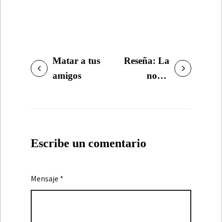
Matar a tus
Reseña: La
NAVEGACIÓN
amigos
novia
DE
gitana. Una
ENTRADAS
muerte cruel
y un asesino
imposible
Escribe un comentario
Mensaje *