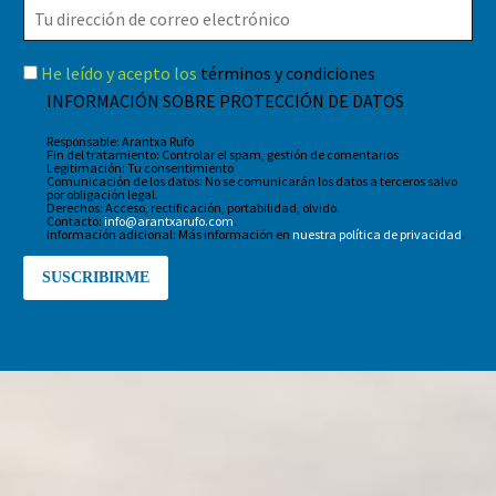
He leído y acepto los
términos y condiciones
INFORMACIÓN SOBRE PROTECCIÓN DE DATOS
Responsable: Arantxa Rufo
Fin del tratamiento: Controlar el spam, gestión de comentarios
Legitimación: Tu consentimiento
Comunicación de los datos: No se comunicarán los datos a terceros salvo
por obligación legal.
Derechos: Acceso, rectificación, portabilidad, olvido.
Contacto:
info@arantxarufo.com
.
Información adicional: Más información en
nuestra política de privacidad
.