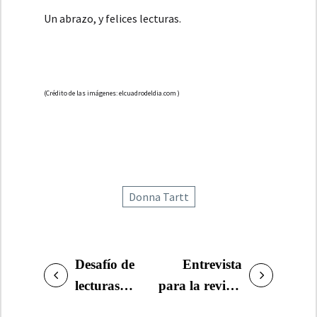
Un abrazo, y felices lecturas.
(Crédito de las imágenes: elcuadrodeldia.com )
Donna Tartt
Desafío de
Entrevista
NAVEGACIÓN
lecturas y
para la revista
DE
Top 5:
Capítulo 1: