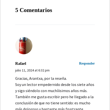
ENTRADAS
resumen
La experiencia
5 Comentarios
del 2017
de la
autopublicación
Rafael
Responder
julio 11, 2024 at 6:32 pm
Gracias, Arantxa, por la reseña.
Soy un lector empedernido desde los siete años
y sigo siéndolo con muchíiisimos años más.
También me gusta escribir pero he llegado a la
conclusión de que no tiene sentido: es mucho
más doloroso y bastante más frustrante.