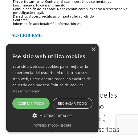
Fin del tratamiento: Controlar el spam, gestión de comentarios
Legitimación: Tu consentimiento
Comunicación de los datos: No se comunicarán los datos a terceros salvo
por obligación legal.
Derechos: Acceso, rectificación, portabilidad, olvido.
Contacto:
info@arantxarufo.com
.
Información adicional: Más información en
nuestra política de privacidad
.
×
ÚLTIMOS
ARTÍCULOS
Ese sitio web utiliza cookies
Este sitio web usa cookies para mejorar la
SUSCRÍBETE
experiencia del usuario. Al utilizar nuestro
sitio web, usted acepta todas las cookies de
acuerdo con nuestra Política de cookies.
Más información
Subscríbete para enterarte de las
ACEPTAR TODO
RECHAZAR TODO
novedades. Prometo no
bombardearte a correos ;).
MOSTRAR DETALLES
POWERED BY COOKIESCRIPT
Recuerda que cuando te suscribas