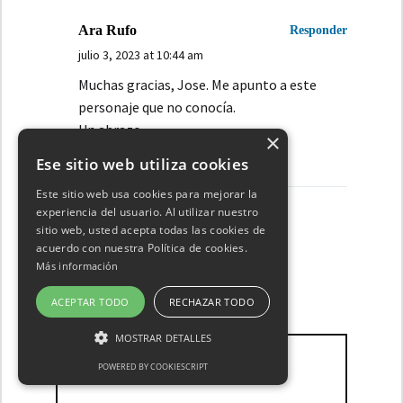
Ara Rufo
Responder
julio 3, 2023 at 10:44 am
Muchas gracias, Jose. Me apunto a este
personaje que no conocía.
Un abrazo
×
Ese sitio web utiliza cookies
Este sitio web usa cookies para mejorar la
experiencia del usuario. Al utilizar nuestro
sitio web, usted acepta todas las cookies de
Escribe un comentario
acuerdo con nuestra Política de cookies.
Más información
ACEPTAR TODO
RECHAZAR TODO
Mensaje *
MOSTRAR DETALLES
POWERED BY COOKIESCRIPT