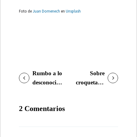
Foto de
Juan Domenech
en
Unsplash
Rumbo a lo
Sobre
NAVEGACIÓN
desconocido:
croquetas y
DE
Las mejores
literatura,
ENTRADAS
novelas
en el
2 Comentarios
road-trip
periódico El
para un
día
viaje