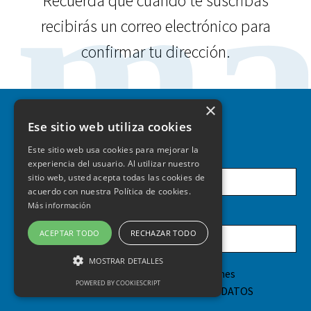
ma
Recuerda que cuando te suscribas
recibirás un correo electrónico para
confirmar tu dirección.
×
Ese sitio web utiliza cookies
Este sitio web usa cookies para mejorar la
Tu nombre
experiencia del usuario. Al utilizar nuestro
sitio web, usted acepta todas las cookies de
acuerdo con nuestra Política de cookies.
Más información
Dirección de correo electrónico:
ACEPTAR TODO
RECHAZAR TODO
MOSTRAR DETALLES
He leído y acepto los
términos y condiciones
POWERED BY COOKIESCRIPT
INFORMACIÓN SOBRE PROTECCIÓN DE DATOS