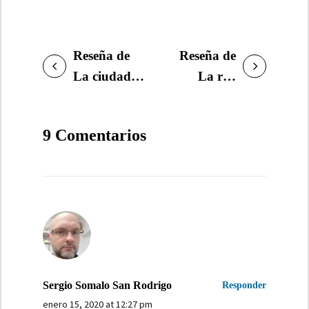
Reseña de
Reseña de
NAVEGACIÓN
La ciudad
La red
DE
que no
púrpura, de
ENTRADAS
descansa, de
Carmen
9 Comentarios
Preston y
Mola
Child
Sergio Somalo San Rodrigo
Responder
enero 15, 2020 at 12:27 pm