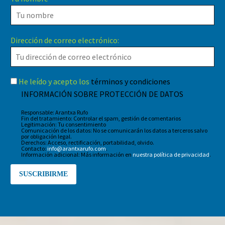
Dirección de correo electrónico:
He leído y acepto los
términos y condiciones
INFORMACIÓN SOBRE PROTECCIÓN DE DATOS
Responsable: Arantxa Rufo
Fin del tratamiento: Controlar el spam, gestión de comentarios
Legitimación: Tu consentimiento
Comunicación de los datos: No se comunicarán los datos a terceros salvo
por obligación legal.
Derechos: Acceso, rectificación, portabilidad, olvido.
Contacto:
info@arantxarufo.com
.
Información adicional: Más información en
nuestra política de privacidad
.