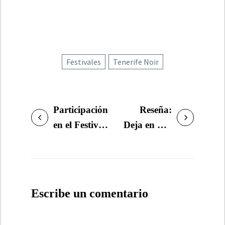
Festivales
Tenerife Noir
Participación
Reseña:
NAVEGACIÓN
en el Festival
Deja en paz
DE
Tenerife Noir
al diablo,
ENTRADAS
2017
de John
Verdon
Escribe un comentario