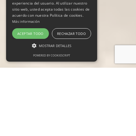
experiencia del usuario. Al utilizar nuestro
sitio web, usted acepta todas las cookies de
acuerdo con nuestra Política de cookies.
Más información
ACEPTAR TODO
RECHAZAR TODO
MOSTRAR DETALLES
POWERED BY COOKIESCRIPT
Cookies estrictamente necesarias
Cookies de preferencias
Cookies de funcionalidad
Las cookies estrictamente necesarias permiten
la funcionalidad principal del sitio web, como
el inicio de sesión de usuario y la gestión de
cuentas. El sitio web no se puede utilizar
correctamente sin las cookies estrictamente
necesarias.
Proveedor /
Nombre
Vencimiento
Descripción