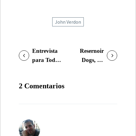
John Verdon
Entrevista
Resernoir
NAVEGACIÓN
para Todos
Dogs, un
DE
somos
corto en
ENTRADAS
sospechosos,
cuyo guión
2 Comentarios
de Radio 3
colaboré
para el
Tenerife
Noir