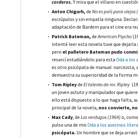
corderos.
Y mira que el villano en cuesti
Anton Chigurh,
de
No es país para viejos 
escrúpulos y sin empatía ninguna. Decla
adaptación de Bardem para el cine era r
Patrick Bateman,
de
American Psycho
(1
intenté leer esta novela tuve que dejarl
pero
el puñetero Bateman pudo conmi
resarcí estudiándolo para esta
Oda a los 
es otro psicópata de manual: narcisista, 
demuestra su superioridad de la forma má
Tom Ripley
de
El talento de mr. Ripley
(19
un joven astuto y manipulador que quiere 
ello está dispuesto a lo que haga falta, 
principal de la novela,
nos convierte, no
Max Cady
, de
Los verdugos (1964)
o, como
pulso una de mis
Oda a los asesinos liter
psicópata.
Un hombre que se deja arrastra