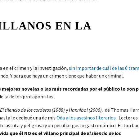
ILLANOS EN LA
en el crimen y la investigación,
sin importar de cuál de las 6 tra
do. Y para que haya un crimen tiene que haber un criminal.
 mejores novelas o las más recordadas por el público lo son 
e la de los protagonistas.
 El silencio de los corderos (1988)
y
Hannibal (2006),
de Thomas Harri
hasta le dediqué una de mis
Oda a los asesinos literarios
. Lecter es
nte astuta y peligrosa y un peculiar gusto gastronómico. Es tan bu
ida que él NO es el villano principal de
El silencio de los