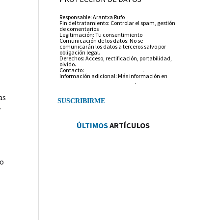
Responsable: Arantxa Rufo
Fin del tratamiento: Controlar el spam, gestión
de comentarios
Legitimación: Tu consentimiento
Comunicación de los datos: No se
comunicarán los datos a terceros salvo por
obligación legal.
Derechos: Acceso, rectificación, portabilidad,
olvido.
Contacto:
info@arantxarufo.com
.
Información adicional: Más información en
nuestra política de privacidad
.
as
r
ÚLTIMOS
ARTÍCULOS
do