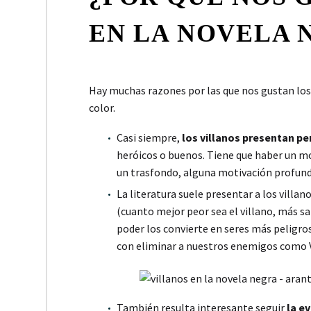
EN LA NOVELA 
Hay muchas razones por las que nos gustan los v
color.
Casi siempre,
los villanos presentan p
heróicos o buenos. Tiene que haber un mo
un trasfondo, alguna motivación profunda
La literatura suele presentar a los villan
(cuanto mejor peor sea el villano, más sati
poder los convierte en seres más pelig
con eliminar a nuestros enemigos como 
También resulta interesante seguir
la ev