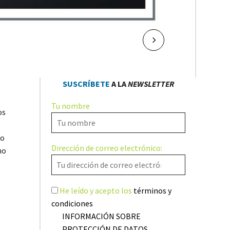
NAVEGACIÓN
Sig.
DE
SUSCRÍBETE
A LA
NEWSLETTER
ENTRADAS
Tu nombre
os
to
Dirección de correo electrónico:
no
He leído y acepto los
términos y
condiciones
INFORMACIÓN SOBRE
PROTECCIÓN DE DATOS