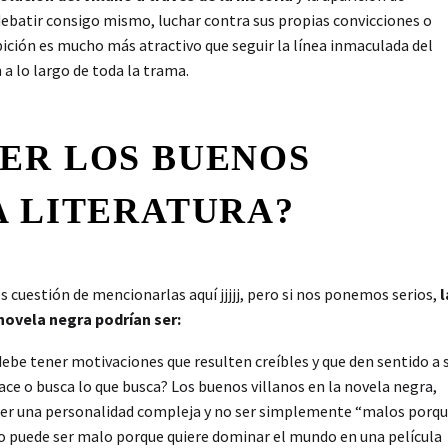
, debatir consigo mismo, luchar contra sus propias convicciones o
bición es mucho más atractivo que seguir la línea inmaculada del
 a lo largo de toda la trama.
ER LOS BUENOS
A LITERATURA?
s cuestión de mencionarlas aquí jjjjj, pero si nos ponemos serios,
l
 novela negra podrían ser:
 debe tener motivaciones que resulten creíbles y que den sentido a 
ce o busca lo que busca? Los buenos villanos en la novela negra,
ner una personalidad compleja y no ser simplemente “malos porq
ano puede ser malo porque quiere dominar el mundo en una película