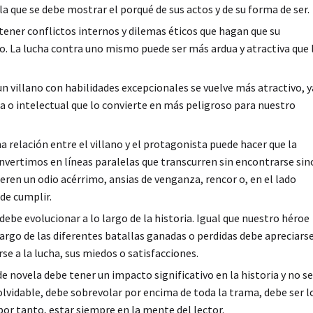
la que se debe mostrar el porqué de sus actos y de su forma de ser.
 tener conflictos internos y dilemas éticos que hagan que su
. La lucha contra uno mismo puede ser más ardua y atractiva que 
un villano con habilidades excepcionales se vuelve más atractivo, y
a o intelectual que lo convierte en más peligroso para nuestro
a relación entre el villano y el protagonista puede hacer que la
onvertimos en líneas paralelas que transcurren sin encontrarse sin
ren un odio acérrimo, ansias de venganza, rencor o, en el lado
de cumplir.
 debe evolucionar a lo largo de la historia. Igual que nuestro héroe
 largo de las diferentes batallas ganadas o perdidas debe apreciars
se a la lucha, sus miedos o satisfacciones.
de novela debe tener un impacto significativo en la historia y no se
vidable, debe sobrevolar por encima de toda la trama, debe ser l
 por tanto, estar siempre en la mente del lector.