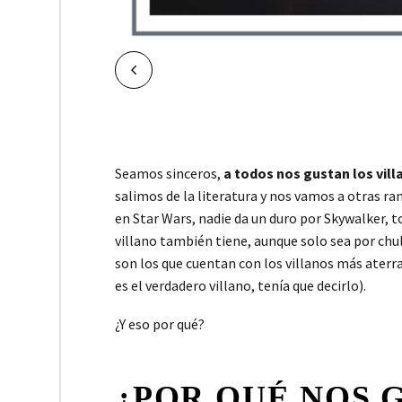
NAVEGACIÓN
Ant.
DE
ENTRADAS
Seamos sinceros,
a todos nos gustan los vill
salimos de la literatura y nos vamos a otras ra
en Star Wars, nadie da un duro por Skywalker, 
villano también tiene, aunque solo sea por chu
son los que cuentan con los villanos más aterr
es el verdadero villano, tenía que decirlo).
¿Y eso por qué?
¿POR QUÉ NOS 