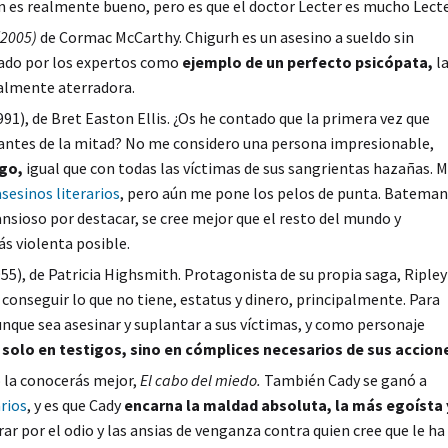
ón es realmente bueno, pero es que el doctor Lecter es mucho Lecte
(2005)
de Cormac McCarthy. Chigurh es un asesino a sueldo sin
rado por los expertos como
ejemplo de un perfecto psicópata,
l
ealmente aterradora.
991), de Bret Easton Ellis. ¿Os he contado que la primera vez que
a antes de la mitad? No me considero una persona impresionable,
go,
igual que con todas las víctimas de sus sangrientas hazañas. 
asesinos literarios
, pero aún me pone los pelos de punta. Bateman
ansioso por destacar, se cree mejor que el resto del mundo y
s violenta posible.
55), de Patricia Highsmith. Protagonista de su propia saga, Ripley
conseguir lo que no tiene, estatus y dinero, principalmente. Para
aunque sea asesinar y suplantar a sus víctimas, y como personaje
 solo en testigos, sino en cómplices necesarios de sus accion
 la conocerás mejor,
El cabo del miedo.
También Cady se ganó a
arios
, y es que Cady
encarna la maldad absoluta, la más egoísta 
r por el odio y las ansias de venganza contra quien cree que le ha