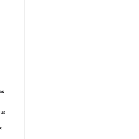
as
sus
ue