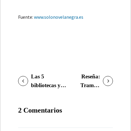
Fuente:
www.solonovelanegra.es
Las 5
Reseña:
NAVEGACIÓN
bibliotecas y 5
Trampa
DE
librerías
mortal
ENTRADAS
imprescindibles
(Jack
2 Comentarios
Reacher
03), de
Lee Child