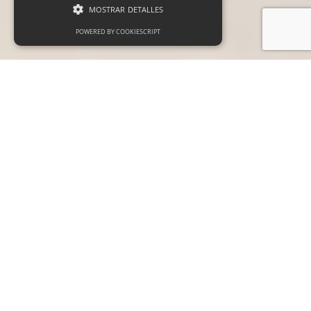
MOSTRAR DETALLES
POWERED BY COOKIESCRIPT
Cookies estrictamente necesarias
Cookies de preferencias
Cookies de funcionalidad
Las cookies estrictamente necesarias permiten
la funcionalidad principal del sitio web, como
el inicio de sesión de usuario y la gestión de
cuentas. El sitio web no se puede utilizar
correctamente sin las cookies estrictamente
necesarias.
Proveedor /
Nombre
Vencimiento
Descripción
Dominio
_GRECAPTCHA
6 meses
Google
Google LLC
reCAPTCHA
www.google.com
sets a
necessary
cookie
(_GRECAPTCHA)
when executed
for the purpose