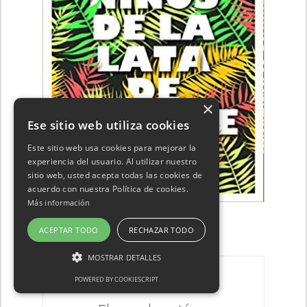
×
Ese sitio web utiliza cookies
Este sitio web usa cookies para mejorar la
experiencia del usuario. Al utilizar nuestro
sitio web, usted acepta todas las cookies de
acuerdo con nuestra Política de cookies.
Más información
ACEPTAR TODO
RECHAZAR TODO
Tu cita literaria favorita del año:
MOSTRAR DETALLES
POWERED BY COOKIESCRIPT