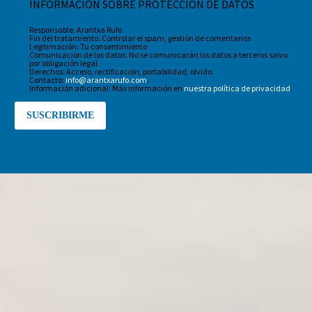
INFORMACIÓN SOBRE PROTECCIÓN DE DATOS
Responsable: Arantxa Rufo
Fin del tratamiento: Controlar el spam, gestión de comentarios
Legitimación: Tu consentimiento
Comunicación de los datos: No se comunicarán los datos a terceros salvo
por obligación legal.
Derechos: Acceso, rectificación, portabilidad, olvido.
Contacto:
info@arantxarufo.com
.
Información adicional: Más información en
nuestra política de privacidad
.