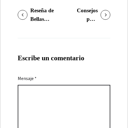
Reseña de
Consejos
NAVEGACIÓN
Bellas
para
DE
durmientes,
escribir una
ENTRADAS
de Stephen
novela: fin
y Owen
de la
King
primera
Escribe un comentario
revisión
Mensaje *