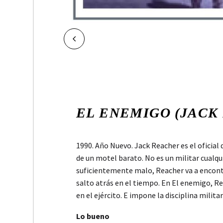
NAVEGACIÓN
Ant.
DE
ENTRADAS
EL ENEMIGO (JACK
1990. Año Nuevo. Jack Reacher es el oficial 
de un motel barato. No es un militar cualqui
suficientemente malo, Reacher va a encontra
salto atrás en el tiempo. En El enemigo, Rea
en el ejército. E impone la disciplina mili
Lo bueno