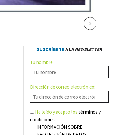
NAVEGACIÓN
Sig.
DE
SUSCRÍBETE
A LA
NEWSLETTER
ENTRADAS
Tu nombre
Dirección de correo electrónico:
He leído y acepto los
términos y
condiciones
INFORMACIÓN SOBRE
PROTECCIÓN DE DATOS