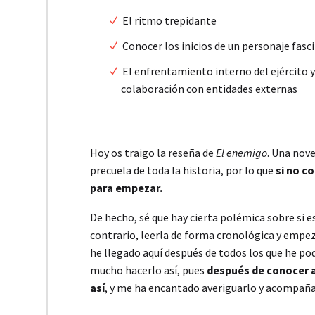
El ritmo trepidante
Conocer los inicios de un personaje fasc
El enfrentamiento interno del ejército y
colaboración con entidades externas
Hoy os traigo la reseña de
El enemigo
. Una nove
precuela de toda la historia, por lo que
si no c
para empezar.
De hecho, sé que hay cierta polémica sobre si e
contrario, leerla de forma cronológica y empe
he llegado aquí después de todos los que he p
mucho hacerlo así, pues
después de conocer a
así
, y me ha encantado averiguarlo y acompaña