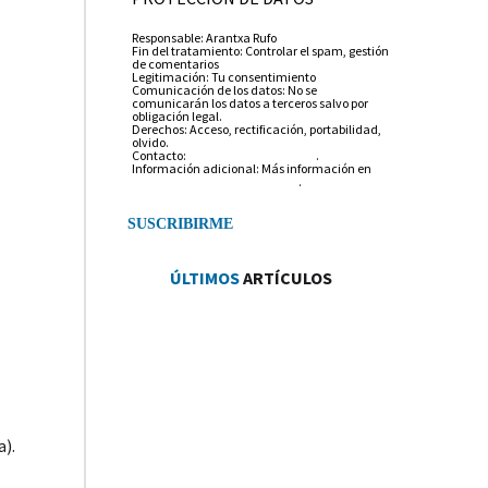
Responsable: Arantxa Rufo
Fin del tratamiento: Controlar el spam, gestión
de comentarios
Legitimación: Tu consentimiento
Comunicación de los datos: No se
comunicarán los datos a terceros salvo por
obligación legal.
Derechos: Acceso, rectificación, portabilidad,
olvido.
Contacto:
info@arantxarufo.com
.
Información adicional: Más información en
nuestra política de privacidad
.
ÚLTIMOS
ARTÍCULOS
).