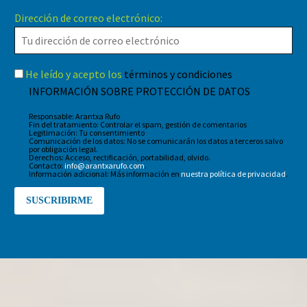
Dirección de correo electrónico:
He leído y acepto los
términos y condiciones
INFORMACIÓN SOBRE PROTECCIÓN DE DATOS
Responsable: Arantxa Rufo
Fin del tratamiento: Controlar el spam, gestión de comentarios
Legitimación: Tu consentimiento
Comunicación de los datos: No se comunicarán los datos a terceros salvo
por obligación legal.
Derechos: Acceso, rectificación, portabilidad, olvido.
Contacto:
info@arantxarufo.com
.
Información adicional: Más información en
nuestra política de privacidad
.