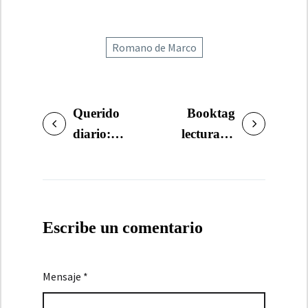
Romano de Marco
Querido
Booktag
NAVEGACIÓN
diario:
lecturas y
DE
otoño. 18
Top 5: lo
ENTRADAS
lecturas y 13
mejor y lo
posts
peor del
2020
Escribe un comentario
Mensaje *