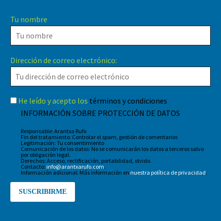
Tu nombre
Dirección de correo electrónico:
He leído y acepto los
términos y condiciones
INFORMACIÓN SOBRE PROTECCIÓN DE DATOS
Responsable: Arantxa Rufo
Fin del tratamiento: Controlar el spam, gestión de comentarios
Legitimación: Tu consentimiento
Comunicación de los datos: No se comunicarán los datos a terceros salvo
por obligación legal.
Derechos: Acceso, rectificación, portabilidad, olvido.
Contacto:
info@arantxarufo.com
.
Información adicional: Más información en
nuestra política de privacidad
.