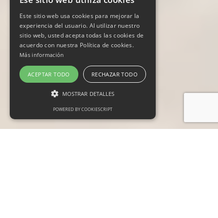
Este sitio web usa cookies para mejorar la
experiencia del usuario. Al utilizar nuestro
sitio web, usted acepta todas las cookies de
acuerdo con nuestra Política de cookies.
Más información
ACEPTAR TODO
RECHAZAR TODO
MOSTRAR DETALLES
POWERED BY COOKIESCRIPT
Cookies estrictamente necesarias
Cookies de preferencias
Cookies de funcionalidad
Las cookies estrictamente necesarias permiten
la funcionalidad principal del sitio web, como
el inicio de sesión de usuario y la gestión de
cuentas. El sitio web no se puede utilizar
correctamente sin las cookies estrictamente
necesarias.