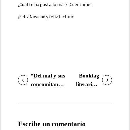
¿Cuál te ha gustado más? ¡Cuéntame!
¡Feliz Navidad y feliz lectura!
“Del mal y sus
Booktag
NAVEGACIÓN
concomitancias”,
literario y
DE
Negro sobre
Top 5: lo
ENTRADAS
rojo en
mejor y lo
Canarias 7
peor del
2023
Escribe un comentario