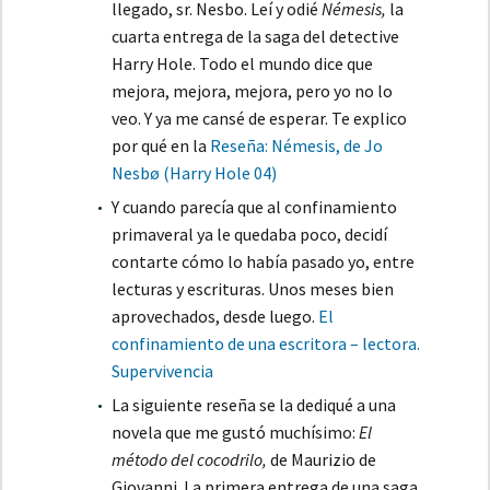
llegado, sr. Nesbo. Leí y odié
Némesis,
la
cuarta entrega de la saga del detective
Harry Hole. Todo el mundo dice que
mejora, mejora, mejora, pero yo no lo
veo. Y ya me cansé de esperar. Te explico
por qué en la
Reseña: Némesis, de Jo
Nesbø (Harry Hole 04)
Y cuando parecía que al confinamiento
primaveral ya le quedaba poco, decidí
contarte cómo lo había pasado yo, entre
lecturas y escrituras. Unos meses bien
aprovechados, desde luego.
El
confinamiento de una escritora – lectora.
Supervivencia
La siguiente reseña se la dediqué a una
novela que me gustó muchísimo:
El
método del cocodrilo,
de Maurizio de
Giovanni. La primera entrega de una saga