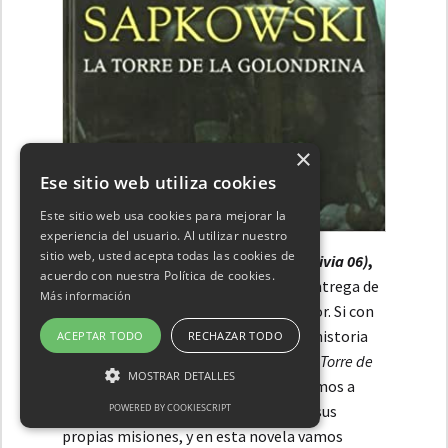
×
Ese sitio web utiliza cookies
Este sitio web usa cookies para mejorar la
experiencia del usuario. Al utilizar nuestro
sitio web, usted acepta todas las cookies de
La Torre de la golondrina (Geralt de Rivia 06)
,
acuerdo con nuestra Política de cookies.
de Andrzej Sapkowski:
Cada nueva entrega de
Más información
esta saga me gusta más que la anterior. Si con
Bautismo de fuego
ya comenté que la historia
ACEPTAR TODO
RECHAZAR TODO
recuperaba su sentido original, con la
Torre de
MOSTRAR DETALLES
la golondrina
da un paso más; ya tenemos a
POWERED BY COOKIESCRIPT
todos los personajes en su lugar, con sus
propias misiones, y en esta novela vamos