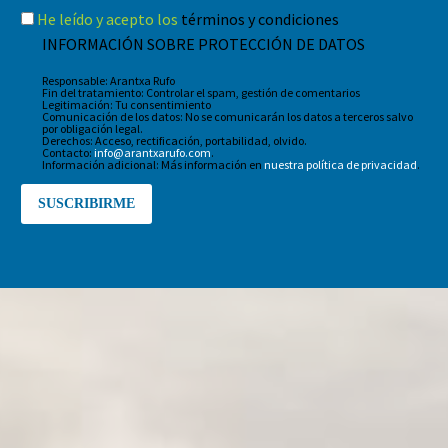
He leído y acepto los
términos y condiciones
INFORMACIÓN SOBRE PROTECCIÓN DE DATOS
Responsable: Arantxa Rufo
Fin del tratamiento: Controlar el spam, gestión de comentarios
Legitimación: Tu consentimiento
Comunicación de los datos: No se comunicarán los datos a terceros salvo
por obligación legal.
Derechos: Acceso, rectificación, portabilidad, olvido.
Contacto:
info@arantxarufo.com
.
Información adicional: Más información en
nuestra política de privacidad
.