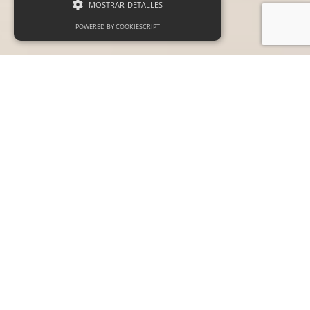
MOSTRAR DETALLES
POWERED BY COOKIESCRIPT
Cookies estrictamente necesarias
Cookies de preferencias
Cookies de funcionalidad
Las cookies estrictamente necesarias permiten
la funcionalidad principal del sitio web, como
el inicio de sesión de usuario y la gestión de
cuentas. El sitio web no se puede utilizar
correctamente sin las cookies estrictamente
necesarias.
Proveedor /
Nombre
Vencimiento
Descripción
Dominio
_GRECAPTCHA
6 meses
Google
Google LLC
reCAPTCHA
www.google.com
sets a
necessary
cookie
(_GRECAPTCHA)
when executed
for the purpose
of providing its