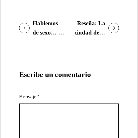
Hablemos
Reseña: La
NAVEGACIÓN
de sexo… y
ciudad de la
DE
literatura.
lluvia, de
ENTRADAS
¿Cuál es el
Alfonso del
problema?
Río
Escribe un comentario
Mensaje *