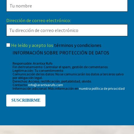
Dirección de correo electrónico:
He leído y acepto los
términos y condiciones
INFORMACIÓN SOBRE PROTECCIÓN DE DATOS
Responsable: Arantxa Rufo
Fin del tratamiento: Controlar el spam, gestión de comentarios
Legitimación: Tu consentimiento
Comunicación de los datos: No se comunicarán los datos a terceros salvo
por obligación legal.
Derechos: Acceso, rectificación, portabilidad, olvido.
Contacto:
info@arantxarufo.com
.
Información adicional: Más información en
nuestra política de privacidad
.