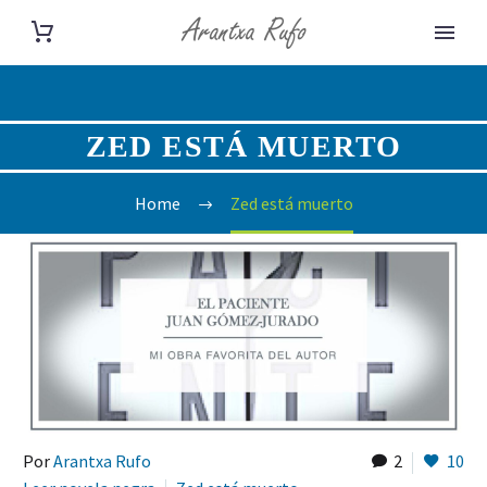
ZED ESTÁ MUERTO
Home
Zed está muerto
Por
Arantxa Rufo
2
10