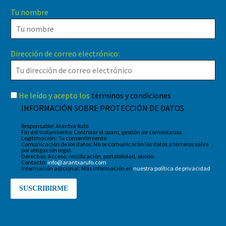
Tu nombre
Dirección de correo electrónico:
He leído y acepto los
términos y condiciones
INFORMACIÓN SOBRE PROTECCIÓN DE DATOS
Responsable: Arantxa Rufo
Fin del tratamiento: Controlar el spam, gestión de comentarios
Legitimación: Tu consentimiento
Comunicación de los datos: No se comunicarán los datos a terceros salvo
por obligación legal.
Derechos: Acceso, rectificación, portabilidad, olvido.
Contacto:
info@arantxarufo.com
.
Información adicional: Más información en
nuestra política de privacidad
.