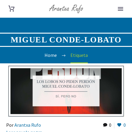
MIGUEL CONDE-LOBATO
Home
Etiqueta
Por
Arantxa Rufo
0
0