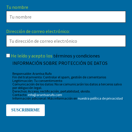
Tu nombre
Dirección de correo electrónico:
He leído y acepto los
términos y condiciones
INFORMACIÓN SOBRE PROTECCIÓN DE DATOS
Responsable: Arantxa Rufo
Fin del tratamiento: Controlar el spam, gestión de comentarios
Legitimación: Tu consentimiento
Comunicación de los datos: No se comunicarán los datos a terceros salvo
por obligación legal.
Derechos: Acceso, rectificación, portabilidad, olvido.
Contacto:
info@arantxarufo.com
.
Información adicional: Más información en
nuestra política de privacidad
.