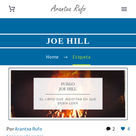
JOE HILL
Home
Etiqueta
Por
Arantxa Rufo
2
4