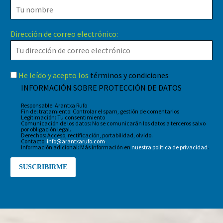
Dirección de correo electrónico:
He leído y acepto los
términos y condiciones
INFORMACIÓN SOBRE PROTECCIÓN DE DATOS
Responsable: Arantxa Rufo
Fin del tratamiento: Controlar el spam, gestión de comentarios
Legitimación: Tu consentimiento
Comunicación de los datos: No se comunicarán los datos a terceros salvo
por obligación legal.
Derechos: Acceso, rectificación, portabilidad, olvido.
Contacto:
info@arantxarufo.com
.
Información adicional: Más información en
nuestra política de privacidad
.