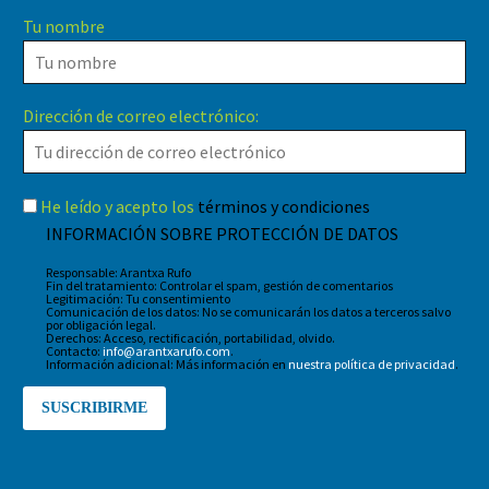
Tu nombre
Dirección de correo electrónico:
He leído y acepto los
términos y condiciones
INFORMACIÓN SOBRE PROTECCIÓN DE DATOS
Responsable: Arantxa Rufo
Fin del tratamiento: Controlar el spam, gestión de comentarios
Legitimación: Tu consentimiento
Comunicación de los datos: No se comunicarán los datos a terceros salvo
por obligación legal.
Derechos: Acceso, rectificación, portabilidad, olvido.
Contacto:
info@arantxarufo.com
.
Información adicional: Más información en
nuestra política de privacidad
.