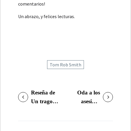
comentarios!
Un abrazo, y felices lecturas.
Tom Rob Smith
Reseña de
Oda a los
NAVEGACIÓN
Un trago
asesinos
DE
antes de la
literarios:
ENTRADAS
guerra, de
Jean-
Dennis
Baptiste