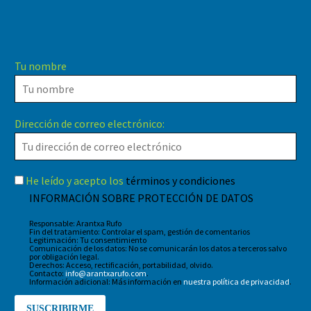
Tu nombre
Dirección de correo electrónico:
He leído y acepto los
términos y condiciones
INFORMACIÓN SOBRE PROTECCIÓN DE DATOS
Responsable: Arantxa Rufo
Fin del tratamiento: Controlar el spam, gestión de comentarios
Legitimación: Tu consentimiento
Comunicación de los datos: No se comunicarán los datos a terceros salvo
por obligación legal.
Derechos: Acceso, rectificación, portabilidad, olvido.
Contacto:
info@arantxarufo.com
.
Información adicional: Más información en
nuestra política de privacidad
.