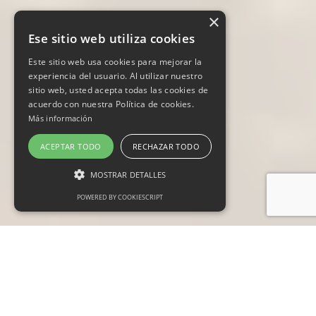
×
Ese sitio web utiliza cookies
Este sitio web usa cookies para mejorar la
experiencia del usuario. Al utilizar nuestro
sitio web, usted acepta todas las cookies de
acuerdo con nuestra Política de cookies.
Más información
ACEPTAR TODO
RECHAZAR TODO
MOSTRAR DETALLES
POWERED BY COOKIESCRIPT
Cookies estrictamente necesarias
Cookies de preferencias
Cookies de funcionalidad
Las cookies estrictamente necesarias permiten
la funcionalidad principal del sitio web, como