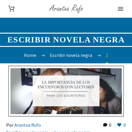
ESCRIBIR NOVELA NEGRA
Home
Escribir novela negra
2
Por
Arantxa Rufo
0
0