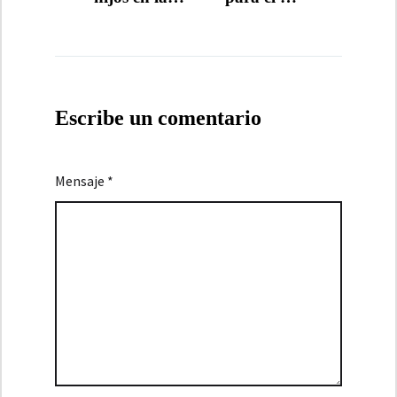
DE
novela
del libro
ENTRADAS
negra.
Vínculos
Oscuros
Escribe un comentario
Mensaje *